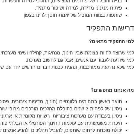
בנייה והובלה של פורומים מקצועיים, תהליכי למידה והכשרות.
פיתוח מנגנוני מדידה, למידה ושיפור מתמיד.
שותפות בצוות המוביל של יוזמת חוסן ילדינו בצפון
דרישות התפקיד
למי התפקיד מתאים?
למי שרוצה להיות בצומת שבין חינוך, מנהיגות, קהילה ושינוי מערכתי.
למי שיודעת לעבוד עם אנשים, אבל גם לחשוב מערכת.
למי שלא נרתעת ממורכבות, ונהנית לבנות דברים חדשים יחד עם שו
מה אנחנו מחפשים?
תואר ראשון בתחומים רלוונטיים (חינוך, מדיניות ציבורית, פסיכול
ניסיון של לפחות 3 שנים בהובלת מהלכים מורכבים מרובי שותפים.
ניסיון בעבודה עם מערכות ציבוריות, רשויות מקומיות או ארגונ
היכרות משמעותית עם עולמות החינוך הפורמלי או הבלתי פורמ
יכולת מוכחת לרתום שותפים, להוביל תהליכים ולהניע אנשים ל