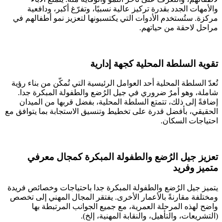
والأمهات الجدد بقدرة تركيز عالية نسبيًا، وتفرّغ أكبر، ودافعية
مركزة. ستُستخدم الأدوات التي يكتسبونها لتعزيز نمو أطفالهم في
مراحل لاحقة من حياتهم.
تقوية السلطة المحلية كجهة إدارية
تُعدّ السلطة المحلية أحد العوامل الرئيسية التي تُمكّن من بناء رؤية
شاملة، وهو أمرٌ ضروري في جيل الرُضع والطفولة المبكرة جدا.
إضافةً إلى ذلك، تتمتع السلطة المحلية، بفضل قربها من الميدان
الحقيقي، بأفضل قدرة على تخطيط وتنسيق الاستجابة بما يتوافق مع
احتياجات السكان.
تعزيز جيل الرُضع والطفولة المبكرة كمجال معرفي
متميز وفريد
يتميز جيل الرُضع والطفولة المبكرة جدا باحتياجات وخصائص فريدة
ومختلفة مقارنةً بالأعمار الأخرى. يفتقر المجال المهني إلى تخصص
واضح لهذه المرحلة العمرية، مع جميع الجوانب المرتبطة بها
(التشريعات، والتأهيل، والنقابة المهنية، إلخ).