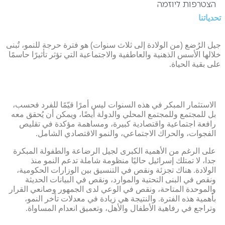
הצטרפות ליוזמה
تحدياتنا
جيل الرُضع (من الولادة إلى ثلاث سنوات) هو فترة حرجة للنمو، تُبنى
خلالها الأسس الذهنية والعاطفية والاجتماعية التي تؤثر تأثيرًا حاسمًا
على بقية الحياة.
الاستثمار المبكر في هذه السنوات ليس أمرًا قيّمًا للفرد فحسب،
بل للمجتمع وللمجتمع المحلي والدولة أيضًا، ويمكن أن يُحقق معه
رافعة اجتماعية واقتصادية كبيرة، ومساهمة مؤكدة في تقليص
الفجوات، والحراك الاجتماعي، والنمو الاقتصادي الشامل.
على الرغم من الأهمية الكبرى لجيل الرضاعة والطفولة المبكرة
جدا، لا تمتلك إسرائيل حاليًا منظومة شاملة تدعم النمو منذ
الولادة. هناك تجزئة ونقص في التنسيق بين الوزارات الحكومية،
ونقص في البنى التحتية والموارد، ونقص في البيانات الحديثة
والموحدة المتاحة، ونقص في الوعي لدى الجمهور وصانعي القرار
بأهمية هذه الفترة. والنتيجة هي زيادة في معدلات تأخر النمو،
وتراجع في رفاهية الأطفال والأهل، وتعميق انعدام المساواة.