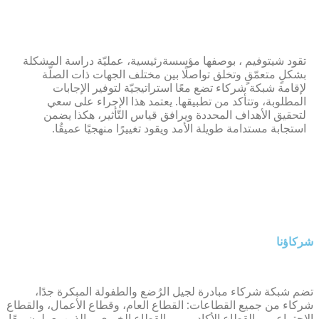
تقود شيتوفيم ، بوصفها مؤسسةرئيسية، عمليّة دراسة المشكلة
بشكلٍ متعمّقٍ وتخلق تواصلًا بين مختلف الجهات ذات الصلّة
لإقامة شبكة شركاء تضع معًا استراتيجيّة لتوفير الإجابات
المطلوبة، وتتأكد من تطبيقها. يعتمد هذا الإجراء على سعي
لتحقيق الأهداف المحددة ويرافق قياس التّأثير، هكذا يضمن
استجابة مستدامة طويلة الأمد ويقود تغييرًا منهجيًا عميقُا.
شركاؤنا
تضم شبكة شركاء مبادرة لجيل الرُضع والطفولة المبكرة جدًا،
شركاء من جميع القطاعات: القطاع العام، وقطاع الأعمال، والقطاع
الاجتماعي، والقطاع الأكاديمي، والقطاع الخيري، والذين يعملون معًا