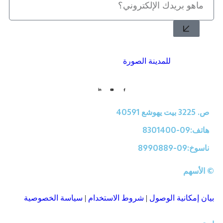
يُمكنك الحصول على منسوجات رائعة من المدينة المنورة من
خلال الأكواخ.
للمدينة الصورة
ص. 3225 بيت يهوشع 40591
هاتف:09-8301400
ناسوخ:09-8990889
© الأسهم
بيان إمكانية الوصول
|
شروط الاستخدام
|
سياسة الخصوصية