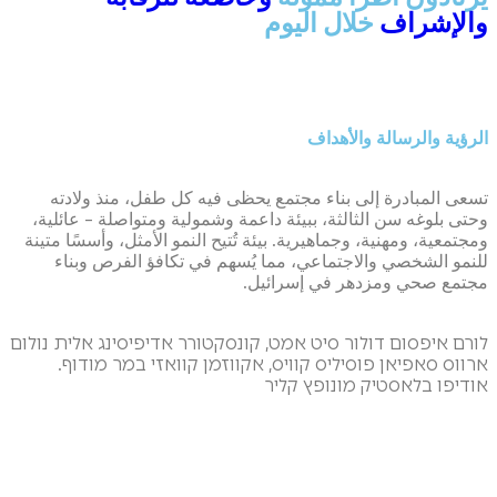
والإشراف
خلال اليوم
الرؤية والرسالة والأهداف
تسعى المبادرة إلى بناء مجتمع يحظى فيه كل طفل، منذ ولادته
وحتى بلوغه سن الثالثة، ببيئة داعمة وشمولية ومتواصلة – عائلية،
ومجتمعية، ومهنية، وجماهيرية. بيئة تُتيح النمو الأمثل، وأسسًا متينة
للنمو الشخصي والاجتماعي، مما يُسهم في تكافؤ الفرص وبناء
مجتمع صحي ومزدهر في إسرائيل.
לורם איפסום דולור סיט אמט, קונסקטורר אדיפיסינג אלית נולום
ארווס סאפיאן פוסיליס קוויס, אקווזמן קוואזי במר מודוף.
אודיפו בלאסטיק מונופץ קליר