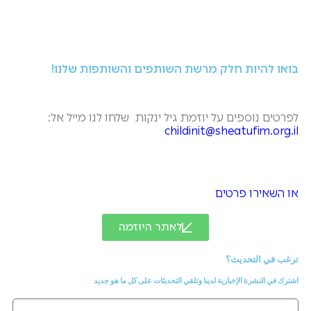
בואו להיות חלק מרשת השותפים והשותפות שלנו!
לפרטים נוספים על יוזמת גיל ינקות שלחו לנו מייל אל:
childinit@sheatufim.org.il
או השאירו פרטים
לאתר היוזמה
ترغب في التحديث؟
اشترك في النشرة الإخبارية لدينا وتلقي التحديثات على كل ما هو جديد