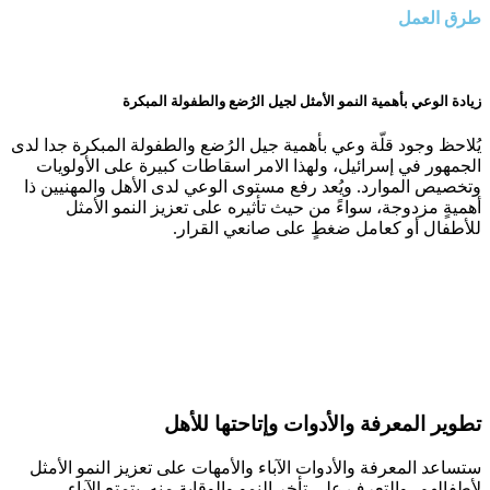
طرق العمل
زيادة الوعي بأهمية النمو الأمثل لجيل الرُضع والطفولة المبكرة
يُلاحظ وجود قلّة وعي بأهمية جيل الرُضع والطفولة المبكرة جدا لدى
الجمهور في إسرائيل، ولهذا الامر اسقاطات كبيرة على الأولويات
وتخصيص الموارد. ويُعد رفع مستوى الوعي لدى الأهل والمهنيين ذا
أهميةٍ مزدوجة، سواءً من حيث تأثيره على تعزيز النمو الأمثل
للأطفال أو كعامل ضغطٍ على صانعي القرار.
تطوير المعرفة والأدوات وإتاحتها للأهل
ستساعد المعرفة والأدوات الآباء والأمهات على تعزيز النمو الأمثل
لأطفالهم، والتعرف على تأخر النمو والوقاية منه. يتمتع الآباء