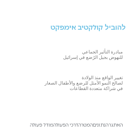
קולקטיב אימפקט
להוביל
مبادرة التأثير الجماعي
للنهوض بجيل الرُضع في إسرائيل
تغيير الواقع منذ الولادة
لصالح النمو الأمثل للرضع والأطفال الصغار
في شراكة متعددة القطاعات
האתגר
הנתונים
המטרה
דרכי הפעולה
מודל פעולה