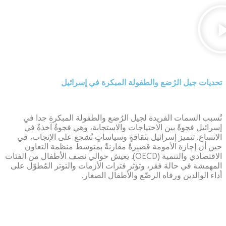
تحديات جيل الرُضع والطفولة المبكرة في إسرائيل
تُسبب السمات الفريدة لجيل الرُضع والطفولة المبكرة جدا في
إسرائيل فجوةً بين الاحتياجات والاستجابة، وهي فجوةٌ آخذةٌ في
الاتساع. تتميز إسرائيل بثقافةٍ وسياساتٍ تُشجع على الإنجاب، في
حين أن إجازة الأمومة قصيرةٌ مقارنةً بمتوسط ​​منظمة التعاون
الاقتصادي والتنمية (OECD). يعيش حوالي نصف الأطفال من الفئات
المهمشة في حالة فقر، وتؤثر فترات الأزمات والتوتر المُطوّل على
أداء الوالدين ورفاه الرضّع والأطفال الصغار.